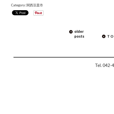
Category:
関西豆皿市
POST
older
NAVIGATION
posts
TO
Tel. 042