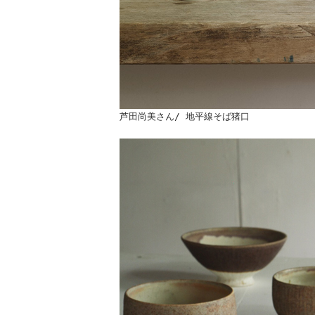
芦田尚美さん/ 地平線そば猪口