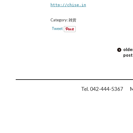
http://chise.in
Category:
雑貨
Tweet
POST
olde
NAVIGATION
post
Tel. 042-444-5367 Ma