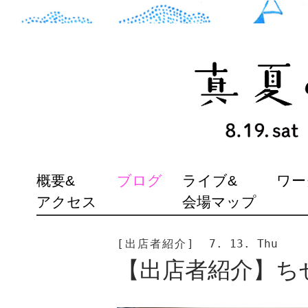
SKIP
概要&
ブログ
ライブ&
ワー
TO
アクセス
会場マップ
CONTENT
[出店者紹介]
7. 13. Thu
【出店者紹介】ちせ