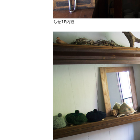
ちせ1F内観