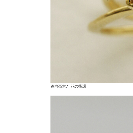
谷内亮太/ 花の指環