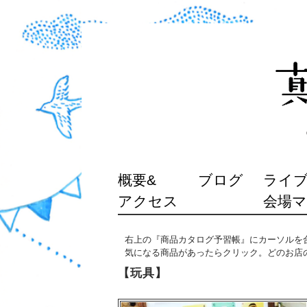
SKIP
概要&
ブログ
ライブ
TO
アクセス
会場
CONTENT
右上の『商品カタログ予習帳』にカーソルを
気になる商品があったらクリック。どのお店
【玩具】