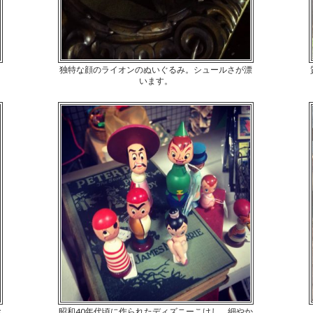
。
独特な顔のライオンのぬいぐるみ。シュールさが漂
います。
お
昭和40年代頃に作られたディズニーこけし。細やか