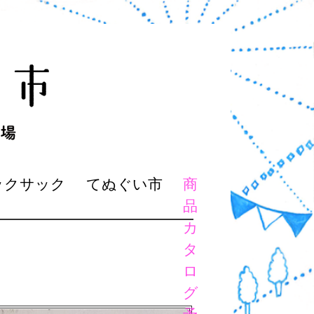
ックサック
てぬぐい市
商
品
カ
タ
ロ
グ