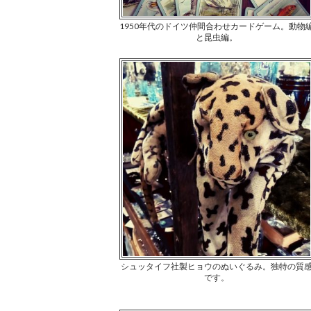
1950年代のドイツ仲間合わせカードゲーム。動物
と昆虫編。
シュッタイフ社製ヒョウのぬいぐるみ。独特の質
です。