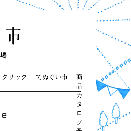
ックサック
てぬぐい市
商
品
カ
タ
de
ロ
グ