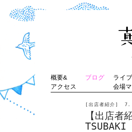
SKIP
概要&
ブログ
ライブ
TO
アクセス
会場
CONTENT
[出店者紹介]
7.
【出店者紹介
TSUBAK