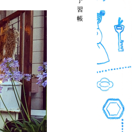
予
習
帳