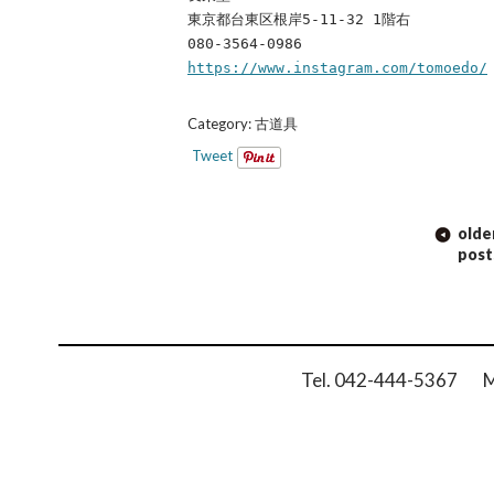
東京都台東区根岸5-11-32 1階右
080-3564-0986
https://www.instagram.com/tomoedo/
Category:
古道具
Tweet
POST
olde
NAVIGATION
post
Tel. 042-444-5367 Ma