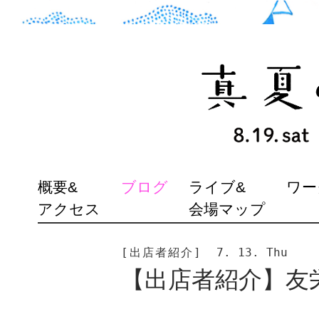
SKIP
概要&
ブログ
ライブ&
ワー
TO
アクセス
会場マップ
CONTENT
[出店者紹介]
7. 13. Thu
【出店者紹介】友栄