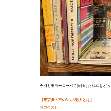
今回も東ヨーロッパて買付けた絵本をどっ
【東京蚤の市の3つの魅力とは】
魅力その1