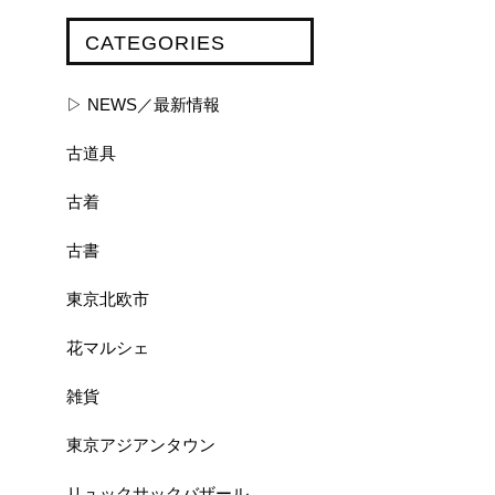
CATEGORIES
▷ NEWS／最新情報
古道具
古着
古書
東京北欧市
花マルシェ
雑貨
東京アジアンタウン
リュックサックバザール