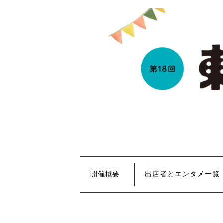
コ
ン
テ
ン
ツ
を
ス
キ
ッ
プ
開催概要
出店者とエンタメ一覧