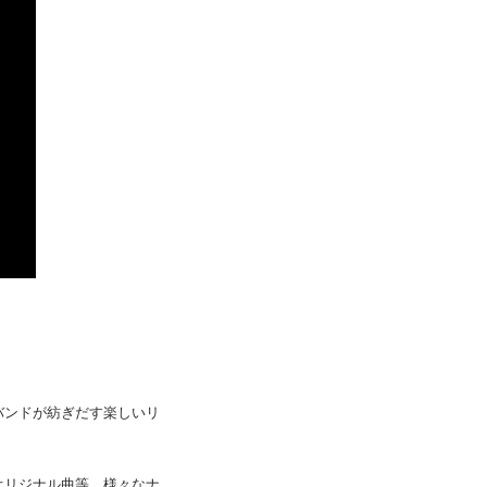
バンドが紡ぎだす楽しいリ
オリジナル曲等、様々なナ