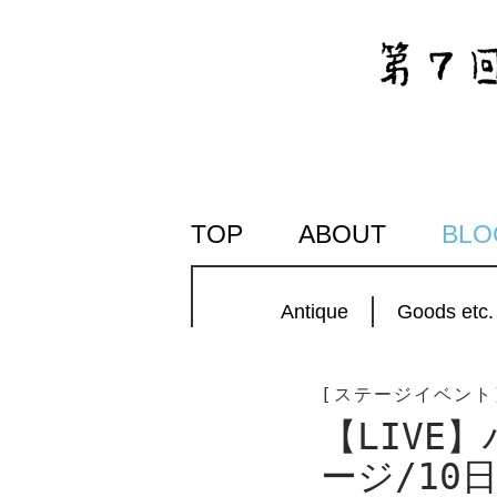
SKIP
TOP
ABOUT
BLO
TO
CONTENT
Antique
Goods etc.
[ステージイベント
【LIVE
ージ/10