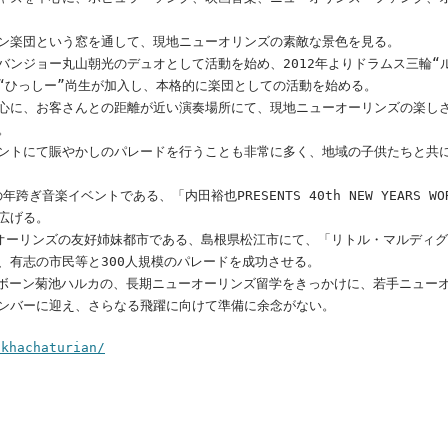
ン楽団という窓を通して、現地ニューオリンズの素敵な景色を見る。
バンジョー丸山朝光のデュオとして活動を始め、2012年よりドラムス三輪“
“ひっしー”尚生が加入し、本格的に楽団としての活動を始める。
心に、お客さんとの距離が近い演奏場所にて、現地ニューオーリンズの楽し
。
ントにて賑やかしのパレードを行うことも非常に多く、地域の子供たちと共
跨ぎ音楽イベントである、「内田裕也PRESENTS 40th NEW YEARS WORLD
広げる。
ューオーリンズの友好姉妹都市である、島根県松江市にて、「リトル・マルディグ
、有志の市民等と300人規模のパレードを成功させる。
トロンボーン菊池ハルカの、長期ニューオーリンズ留学をきっかけに、若手ニュー
ンバーに迎え、さらなる飛躍に向けて準備に余念がない。
/khachaturian/