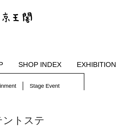
P
SHOP INDEX
EXHIBITION
ainment
Stage Event
テントステ