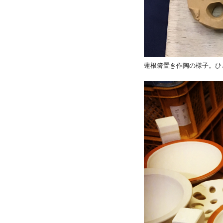
蓮根箸置き作陶の様子。
ひ