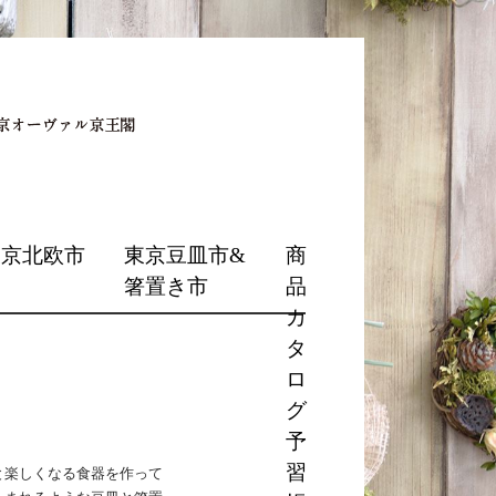
東京北欧市
東京豆皿市&
商
箸置き市
品
カ
タ
ロ
グ
予
習
と楽しくなる食器を作って