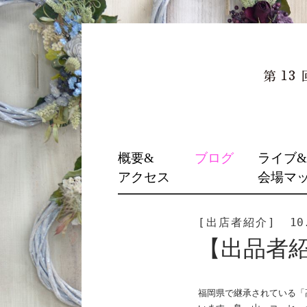
SKIP
概要&
ブログ
ライブ
TO
アクセス
会場マ
CONTENT
[出店者紹介]
10
【出品者
福岡県で継承されている「