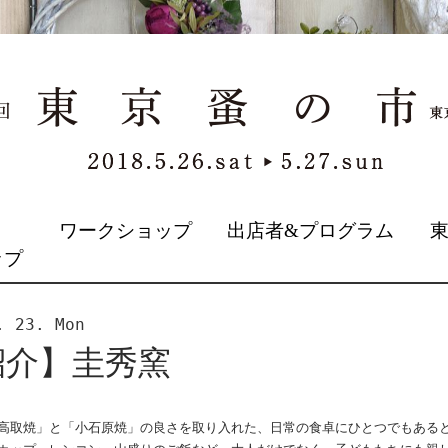
&
ワークショップ
出店者&プログラム
ップ
. 23. Mon
紹介】圭秀窯
高取焼」と「小石原焼」の良さを取り入れた、日常の食卓にひとつでもある