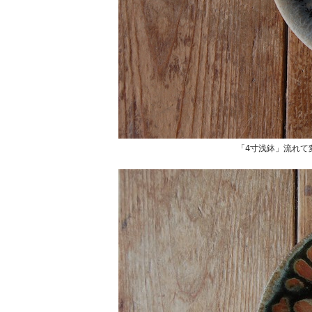
「4寸浅鉢」流れて