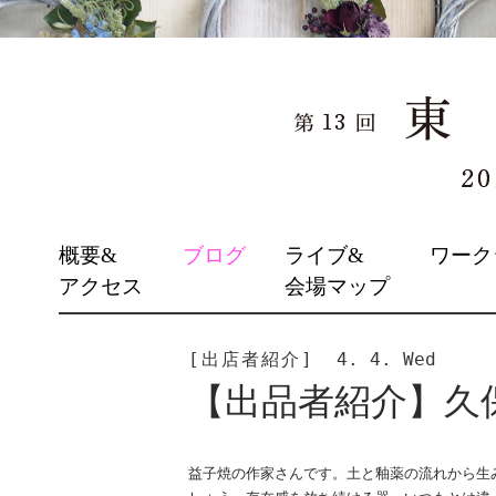
SKIP
概要&
ブログ
ライブ&
ワーク
TO
アクセス
会場マップ
CONTENT
[出店者紹介]
4. 4. Wed
【出品者紹介】久
益子焼の作家さんです。土と釉薬の流れから生