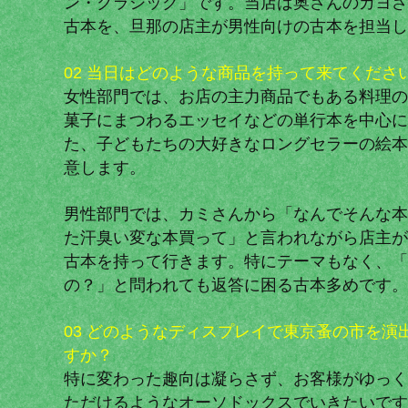
ン・クラシック」です。当店は奥さんのカヨさ
古本を、旦那の店主が男性向けの古本を担当し
02 当日はどのような商品を持って来てくださ
女性部門では、お店の主力商品でもある料理の
菓子にまつわるエッセイなどの単行本を中心に
た、子どもたちの大好きなロングセラーの絵本
意します。
男性部門では、カミさんから「なんでそんな本
た汗臭い変な本買って」と言われながら店主が
古本を持って行きます。特にテーマもなく、「
の？」と問われても返答に困る古本多めです。
03 どのようなディスプレイで東京蚤の市を演
すか？
特に変わった趣向は凝らさず、お客様がゆっく
ただけるようなオーソドックスでいきたいです