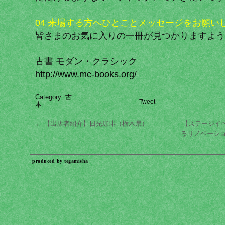
04 来場する方へひとことメッセージをお願い
皆さまのお気に入りの一冊が見つかりますよう
古書 モダン・クラシック
http://www.mc-books.org/
Category:
古
Tweet
本
←
【出店者紹介】日光珈琲（栃木県）
【ステージイベ
るリノベーショ
produced by
tegamisha