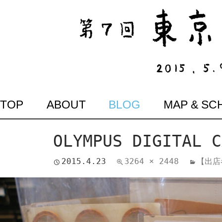
SKIP
TOP
ABOUT
BLOG
MAP & SC
TO
CONTENT
OLYMPUS DIGITAL C
2015.4.23
3264 × 2448
【出店