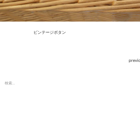
ビンテージボタン
previ
検
索:
最近の投稿
「第８回東京蚤の市」ボラン
ティアスタッフ募集のお知ら
せ
「第８回東京蚤の市」、2015