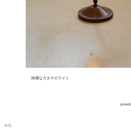
綺麗なカタチのライト
previ
検
索: