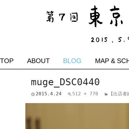
SKIP
TOP
ABOUT
BLOG
MAP & SC
TO
CONTENT
muge_DSC0440
2015.4.24
512 × 770
【出店者紹