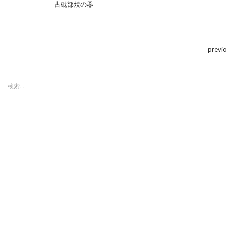
古砥部焼の器
previ
検
索:
最近の投稿
「第８回東京蚤の市」ボラン
ティアスタッフ募集のお知ら
せ
「第８回東京蚤の市」、2015
年11月14日（土）〜15日
（日）に開催決定！
「第7回東京蚤の市」へご来
場いただいた皆さまへ
「第7回東京蚤の市」にお越