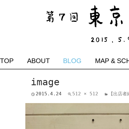
SKIP
TOP
ABOUT
BLOG
MAP & SC
TO
CONTENT
image
2015.4.24
512 × 512
【出店者