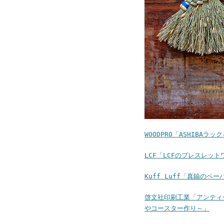
WOODPRO「ASHIBA
LCF「LCFのブレスレッ
Kuff Luff「真鍮のペ
啓文社印刷工業「アンティ
やコースター作り～」