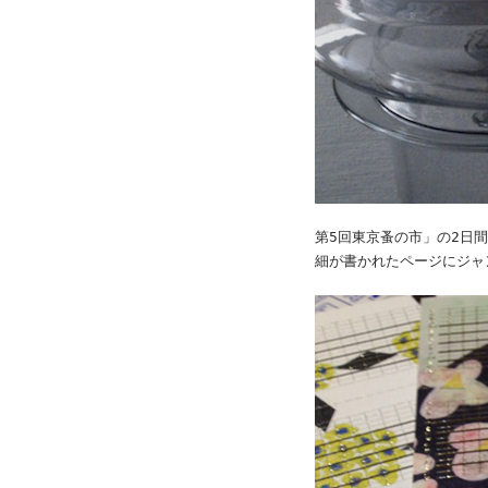
第5回東京蚤の市」の2日
細が書かれたページにジャ