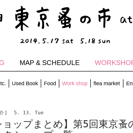
G
MAP & SCHEDULE
WORKSHO
tc.
Used Book
Food
Work shop
flea market
En
介]
5. 13. Tue
ショップまとめ】第5回東京蚤