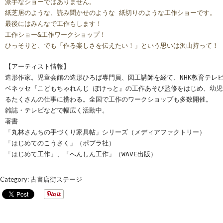
派手なショーではありません。
紙芝居のような、読み聞かせのような 紙切りのような工作ショーです。
最後にはみんなで工作もします！
工作ショー&工作ワークショップ！
ひっそりと、でも「作る楽しさを伝えたい！」という思いは沢山持って！
【アーティスト情報】
造形作家。児童会館の造形ひろば専門員、図工講師を経て、NHK教育テレ
ベネッセ『こどもちゃれんじ ぽけっと』の工作あそび監修をはじめ、幼
るたくさんの仕事に携わる。全国で工作のワークショップも多数開催。
雑誌・テレビなどで幅広く活動中。
著書
「丸林さんちの手づくり家具帖」シリーズ（メディアファクトリー）
「はじめてのこうさく」（ポプラ社）
「はじめて工作」、「へんしん工作」（WAVE出版）
Category:
古書店街ステージ