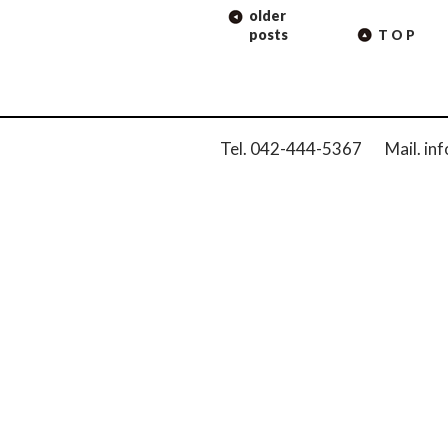
POST
older
NAVIGATION
posts
TOP
Tel. 042-444-5367 Mail. inf