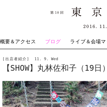
SKIP
概要＆アクセス
ブログ
ライブ＆会場マ
TO
CONTENT
[出店者紹介]
11. 9. Wed
【SHOW】丸林佐和子（19日