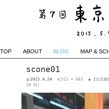
SKIP
TOP
ABOUT
BLOG
MAP & SC
TO
CONTENT
scone01
2015.4.24
512 × 683
【出店者紹介
10 日）