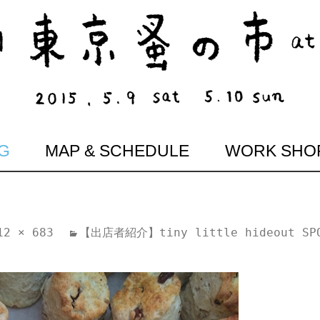
G
MAP & SCHEDULE
WORK SHO
12 × 683
【出店者紹介】tiny little hideout SP