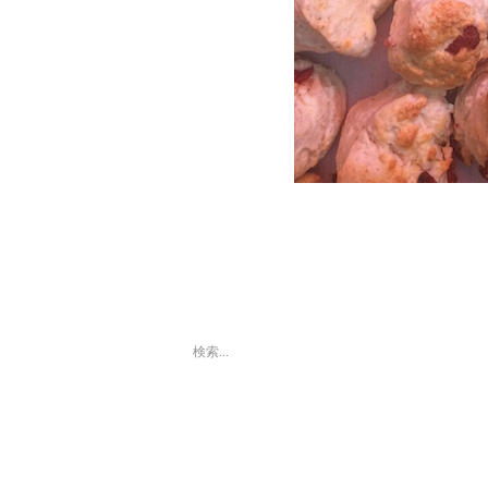
検
索:
最近の投稿
「第８回東京蚤の市」ボラン
ティアスタッフ募集のお知ら