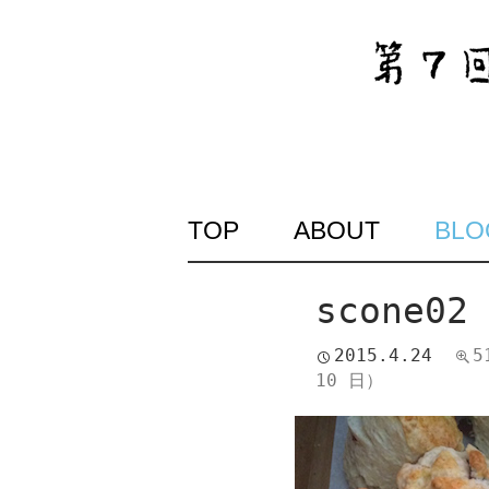
SKIP
TOP
ABOUT
BLO
TO
CONTENT
scone02
2015.4.24
5
10 日）