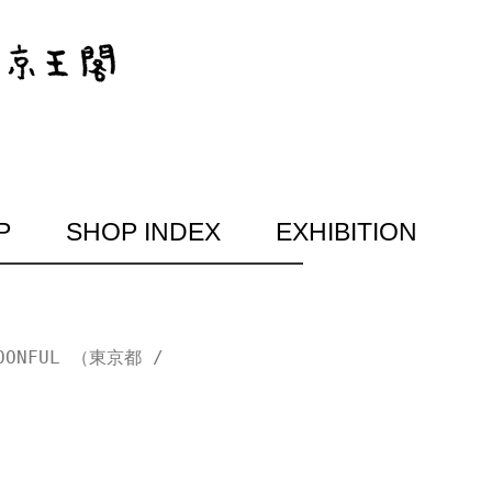
P
SHOP INDEX
EXHIBITION
OONFUL （東京都 /