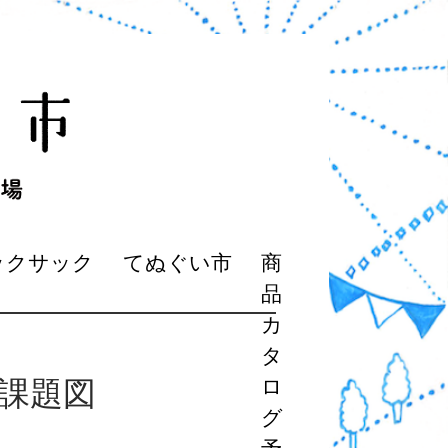
ックサック
てぬぐい市
商
品
カ
タ
課題図
ロ
グ