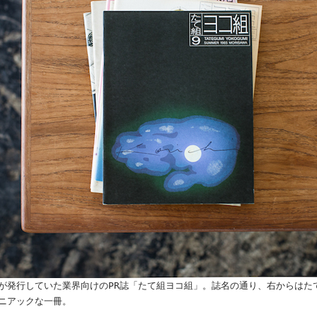
が発行していた業界向けのPR誌「たて組ヨコ組」。誌名の通り、右からはた
ニアックな一冊。