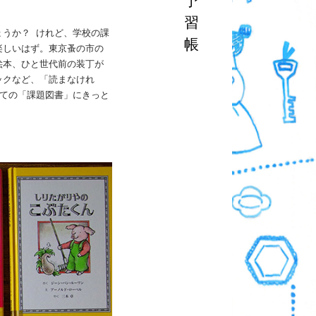
予
習
ょうか？ けれど、学校の課
帳
楽しいはず。東京蚤の市の
絵本、ひと世代前の装丁が
ックなど、「読まなけれ
っての「課題図書」にきっと