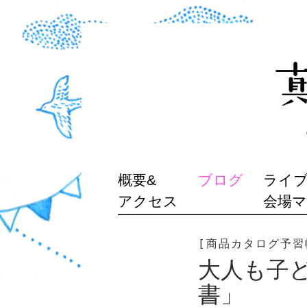
SKIP
概要&
ブログ
ライブ
TO
アクセス
会場
CONTENT
[商品カタログ予習
大人も子
書」