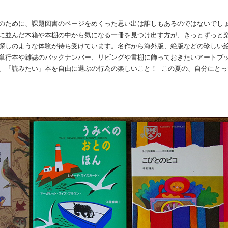
のために、課題図書のページをめくった思い出は誰しもあるのではないでし
に並んだ木箱や本棚の中から気になる一冊を見つけ出す方が、きっとずっと
探しのような体験が待ち受けています。名作から海外版、絶版などの珍しい
単行本や雑誌のバックナンバー、リビングや書棚に飾っておきたいアートブ
、「読みたい」本を自由に選ぶの行為の楽しいこと！ この夏の、自分にと