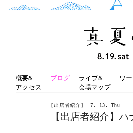
SKIP
概要&
ブログ
ライブ&
ワー
TO
アクセス
会場マップ
CONTENT
[出店者紹介]
7. 13. Thu
【出店者紹介】ハナ