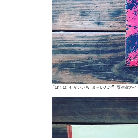
“ぼくは せかいいち まるいんだ” 粟津潔の