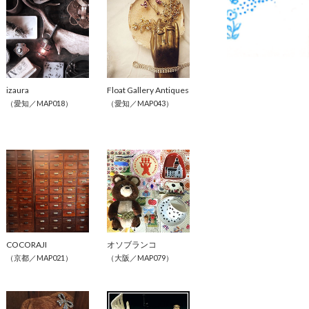
izaura
Float Gallery Antiques
（愛知／MAP018）
（愛知／MAP043）
COCORAJI
オソブランコ
（京都／MAP021）
（大阪／MAP079）