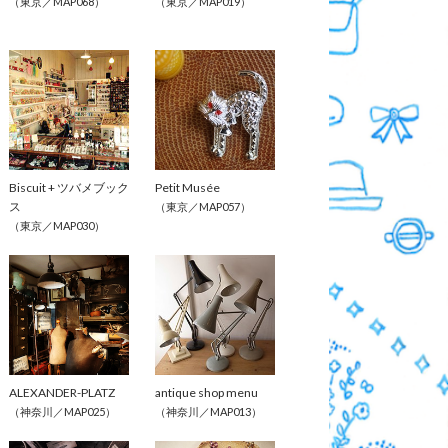
（東京／MAP068）
（東京／MAP019）
Biscuit + ツバメブック
Petit Musée
ス
（東京／MAP057）
（東京／MAP030）
ALEXANDER-PLATZ
antique shop menu
（神奈川／MAP025）
（神奈川／MAP013）