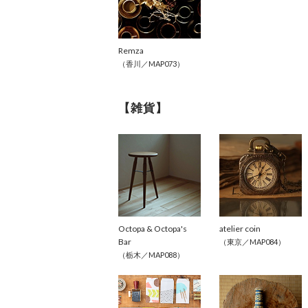
Remza
（香川／MAP073）
【雑貨】
Octopa & Octopa's 
atelier coin
Bar
（東京／MAP084）
（栃木／MAP088）