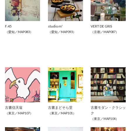
F.45
studio m'
VERT DE GRIS
（愛知／MAP083）
（愛知／MAP093）
（京都／MAP087）
古書信天翁
古書まどそら堂
古書モダン・クラシッ
ク
（東京／MAP107）
（東京／MAP101）
（東京／MAP104）