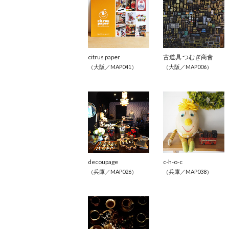
citrus paper
古道具 つむぎ商會
（大阪／MAP041）
（大阪／MAP006）
decoupage
c-h-o-c
（兵庫／MAP026）
（兵庫／MAP038）