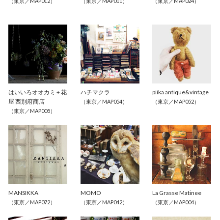
（東京／MAP012）
（東京／MAP011）
（東京／MAP024）
はいいろオオカミ + 花
ハチマクラ
piika antique&vintage
屋 西別府商店
（東京／MAP054）
（東京／MAP052）
（東京／MAP005）
MANSIKKA
MOMO
La Grasse Matinee
（東京／MAP072）
（東京／MAP042）
（東京／MAP004）