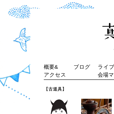
SKIP
概要&
ブログ
ライブ
TO
アクセス
会場
CONTENT
【古道具】