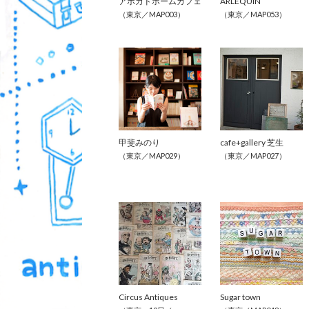
アボカドホームカフェ
ARLEQUIN
（東京／MAP003）
（東京／MAP053）
甲斐みのり
cafe+gallery 芝生
（東京／MAP029）
（東京／MAP027）
Circus Antiques
Sugar town