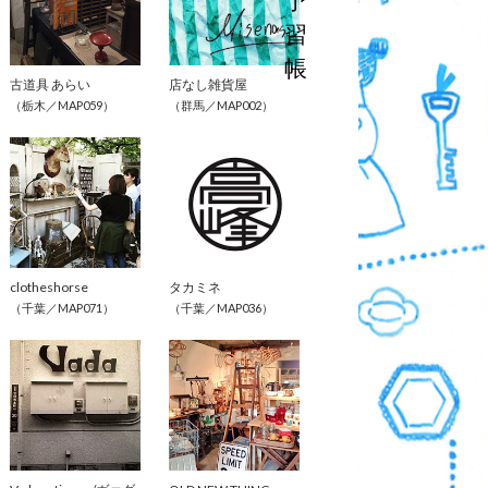
予
習
帳
古道具 あらい
店なし雑貨屋
（栃木／MAP059）
（群馬／MAP002）
clotheshorse
タカミネ
（千葉／MAP071）
（千葉／MAP036）