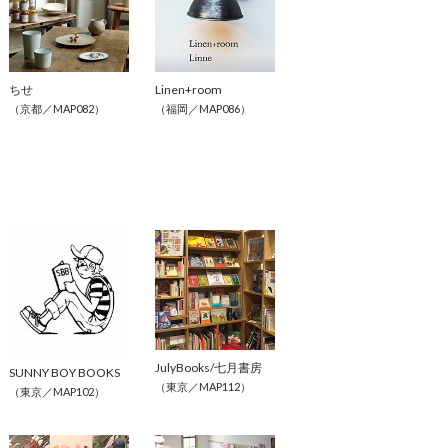
ちせ
Linen+room
（京都／MAP082）
（福岡／MAP086）
JulyBooks/七月書房
SUNNY BOY BOOKS
（東京／MAP112）
（東京／MAP102）