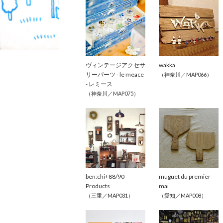
ヴィンテージアクセサ
wakka
リーパーツ - le meace 
（神奈川／MAP066）
- レミース
（神奈川／MAP075）
ben:chi+88/90 
muguet du premier 
Products
mai
（三重／MAP031）
（愛知／MAP008）