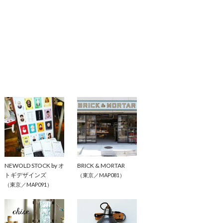
NEWOLD STOCK by オ
BRICK & MORTAR
トギデザインズ
（東京／MAP081）
（東京／MAP091）