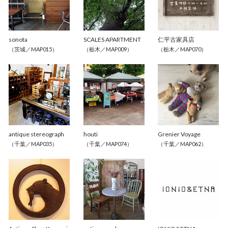
sonota
SCALES APARTMENT
仁平古家具店
（茨城／MAP015）
（栃木／MAP009）
（栃木／MAP070）
antique stereograph
houti
Grenier Voyage
（千葉／MAP035）
（千葉／MAP074）
（千葉／MAP062）