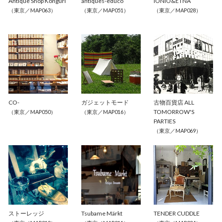
Antique Shop Konguri
antiques-educo
IONIO&ETNA
（東京／MAP063）
（東京／MAP051）
（東京／MAP028）
CO-
ガジェットモード
古物百貨店 ALL 
TOMORROW'S 
（東京／MAP050）
（東京／MAP016）
PARTIES
（東京／MAP069）
ストーレッジ
Tsubame Märkt
TENDER CUDDLE