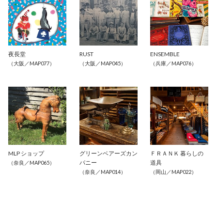
夜長堂
RUST
ENSEMBLE
（大阪／MAP077）
（大阪／MAP045）
（兵庫／MAP076）
MLP ショップ 
グリーンベアーズカン
ＦＲＡＮＫ 暮らしの
パニー
道具
（奈良／MAP065）
（奈良／MAP014）
（岡山／MAP022）