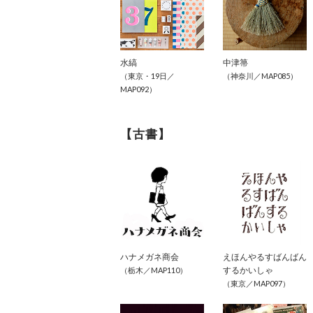
水縞
中津箒
（東京・19日／
（神奈川／MAP085）
MAP092）
【古書】
ハナメガネ商会
えほんやるすばんばん
するかいしゃ
（栃木／MAP110）
（東京／MAP097）