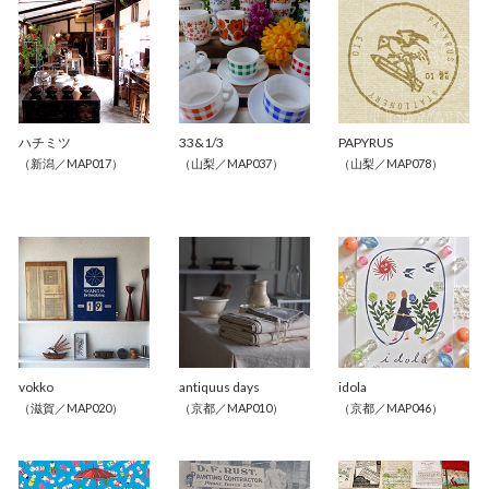
ハチミツ
33&1/3
PAPYRUS
（新潟／MAP017）
（山梨／MAP037）
（山梨／MAP078）
vokko
antiquus days
idola
（滋賀／MAP020）
（京都／MAP010）
（京都／MAP046）