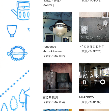
（東京・19日／
（東京／MAP048）
MAP001）
nonsense 
Ｎ°ＣＯＮＣＥＰＴ
shimokitazawa
（東京／MAP023）
（東京／MAP007）
古道具 熊川
MAREBITO
（東京／MAP034）
（東京／MAP039）