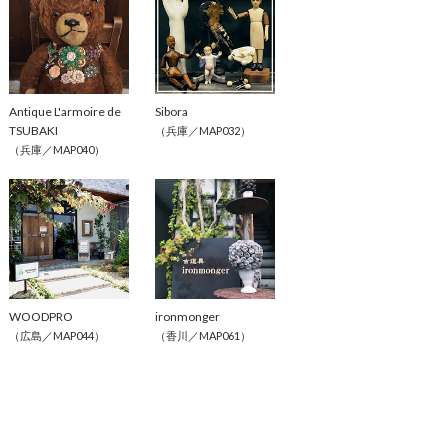
Antique L'armoire de 
Sibora
TSUBAKI
（兵庫／MAP032）
（兵庫／MAP040）
WOODPRO
ironmonger
（広島／MAP044）
（香川／MAP061）