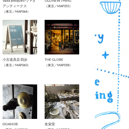
Vada antiques/ヴァダ
OLD NEW THING
アンティークス
（東京／MAP055）
（東京／MAP064）
小古道具店 四歩
THE GLOBE 
（東京／MAP060）
（東京／MAP058）
DOANOB
友栄堂