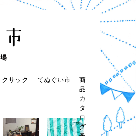
ックサック
てぬぐい市
商
品
カ
タ
ロ
グ