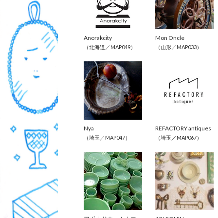
Anorakcity
Mon Oncle
（北海道／MAP049）
（山形／MAP033）
Nya
REFACTORY antiques
（埼玉／MAP047）
（埼玉／MAP067）