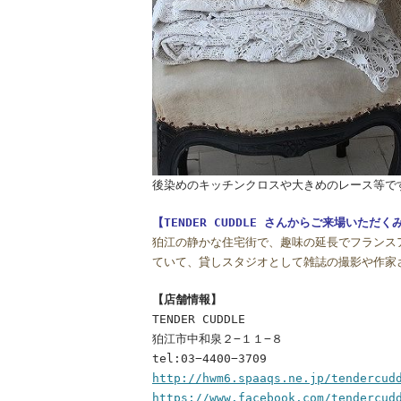
後染めのキッチンクロスや大きめのレース等で
【TENDER CUDDLE さんからご来場いただ
狛江の静かな住宅街で、趣味の延長でフランス
ていて、貸しスタジオとして雑誌の撮影や作家
【店舗情報】
TENDER CUDDLE
狛江市中和泉２−１１−８
tel:03−4400−3709
http://hwm6.spaaqs.ne.jp/tendercud
https://www.facebook.com/tendercud