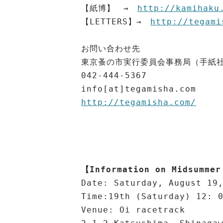
【紙博】 →
http://kamihaku
【LETTERS】→
http://tegami
お問い合わせ先
東京蚤の市実行委員会事務局（手紙
042-444-5367
info[at]tegamisha.com
http://tegamisha.com/
【Information on Midsummer
Date: Saturday, August 19
Time:19th (Saturday) 12: 
Venue: Oi racetrack