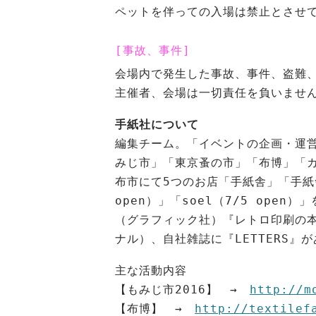
ペットを伴っての入場は禁止とさせ
[事故、事件]
会場内で発生した事故、事件、盗難
主催者、会場は一切責任を負いませ
手紙社について
編集チーム。「イベントの企画・運
みじ市」「東京蚤の市」「布博」「
布市にて5つのお店「手紙舎」「手紙舎 
open）」「soel（7/5 op
（グラフィック社）『レトロ印刷の
ナル）、自社雑誌に『LETTERS』
主な活動内容
【もみじ市2016】 →
http://m
【布博】 →
http://textilef