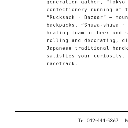
generation gather, “Tokyo
confectionery running at 
“Rucksack · Bazaar” – mou
backpacks, “Shuwa-shuwa ·
healing foam of beer and 
rolling and decorating, d
Japanese traditional hand
satisfies your curiosity.
racetrack.
Tel. 042-444-5367 Ma