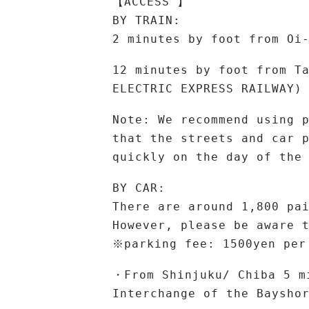
【ACCESS 】
BY TRAIN:
2 minutes by foot from Oi
12 minutes by foot from T
ELECTRIC EXPRESS RAILWAY)
Note: We recommend using 
that the streets and car 
quickly on the day of the
BY CAR:
There are around 1,800 pa
However, please be aware 
※parking fee: 1500yen per
・From Shinjuku/ Chiba 5 m
Interchange of the Baysho