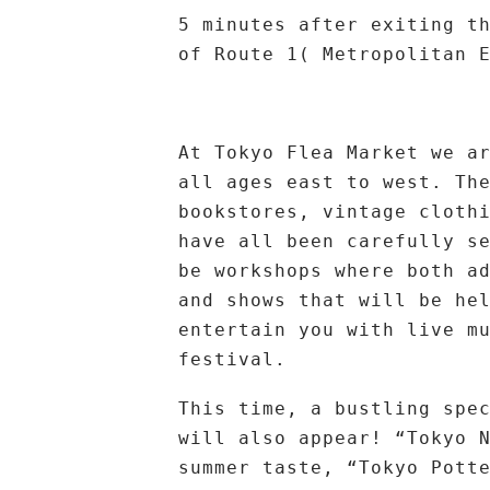
5 minutes after exiting t
of Route 1( Metropolitan 
At Tokyo Flea Market we a
all ages east to west. Th
bookstores, vintage cloth
have all been carefully s
be workshops where both a
and shows that will be he
entertain you with live m
festival.
This time, a bustling spe
will also appear! “Tokyo 
summer taste, “Tokyo Pott