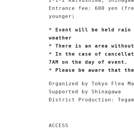
2-1-2 Katsushima, Shinaga
Entrance fee: 600 yen (fr
younger）
* Event will be held rain
weather
* There is an area withou
* In the case of cancella
7AM on the day of event.
* Please be aware that th
Organized by Tokyo Flea M
Supported by Shinagawa
District Production: Tega
ACCESS