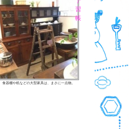
予
習
帳
食器棚や机などの大型家具は、まさに一点物。