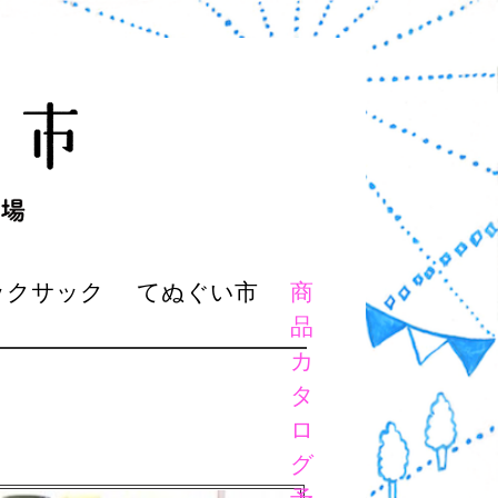
ックサック
てぬぐい市
商
品
カ
タ
ロ
グ