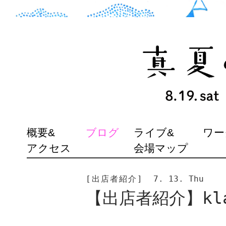
SKIP
概要&
ブログ
ライブ&
ワー
TO
アクセス
会場マップ
CONTENT
[出店者紹介]
7. 13. Thu
【出店者紹介】kla