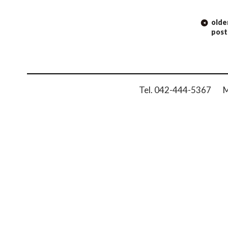
POST
olde
NAVIGATION
post
Tel. 042-444-5367 Ma