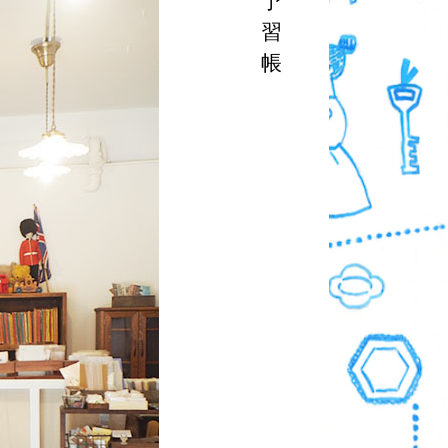
予
習
帳