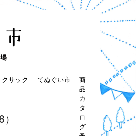
ックサック
てぬぐい市
商
品
カ
タ
8）
ロ
グ