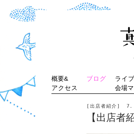
SKIP
概要&
ブログ
ライブ
TO
アクセス
会場
CONTENT
[出店者紹介]
7.
【出店者紹介