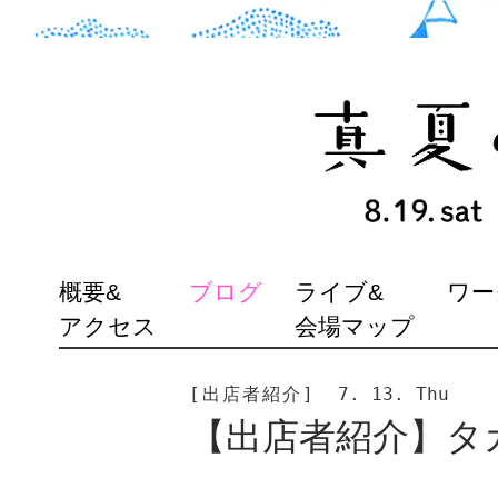
SKIP
概要&
ブログ
ライブ&
ワー
TO
アクセス
会場マップ
CONTENT
[出店者紹介]
7. 13. Thu
【出店者紹介】タカ