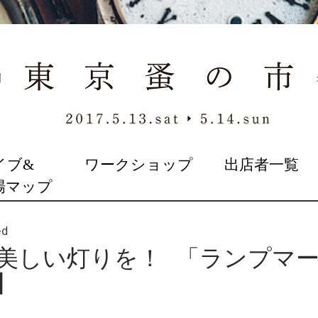
イブ&
ワークショップ
出店者一覧
場マップ
ed
美しい灯りを！ 「ランプマ
】