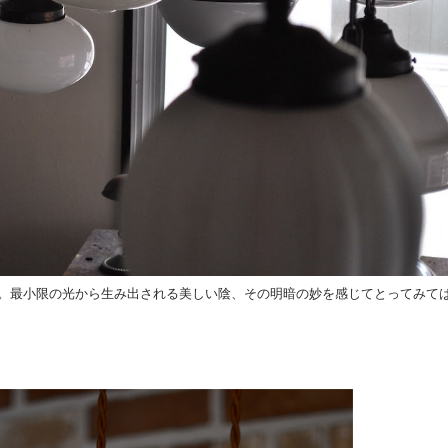
。最小限の光から生み出される美しい陰、その明暗の妙を感じてとってみて