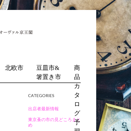
北欧市
豆皿市&
商
箸置き市
品
カ
タ
CATEGORIES
ー
ロ
出店者最新情報
グ
東京蚤の市の見どころまと
予
め