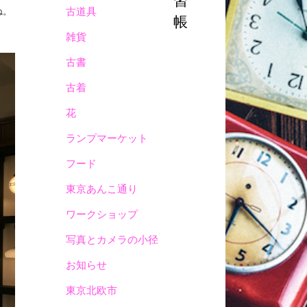
習
古道具
ね。
帳
雑貨
古書
古着
花
ランプマーケット
フード
東京あんこ通り
ワークショップ
写真とカメラの小径
お知らせ
東京北欧市