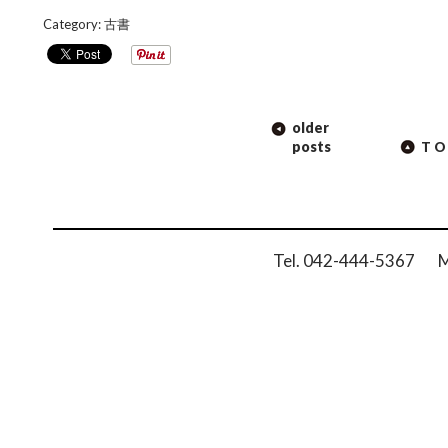
Category:
古書
POST
older
NAVIGATION
posts
TO
Tel. 042-444-5367 Ma