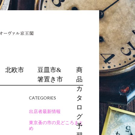
北欧市
豆皿市&
商
箸置き市
品
カ
タ
CATEGORIES
ロ
出店者最新情報
グ
東京蚤の市の見どころまと
予
め