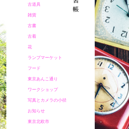
習
古道具
帳
雑貨
古書
古着
花
ランプマーケット
フード
東京あんこ通り
ワークショップ
写真とカメラの小径
お知らせ
東京北欧市