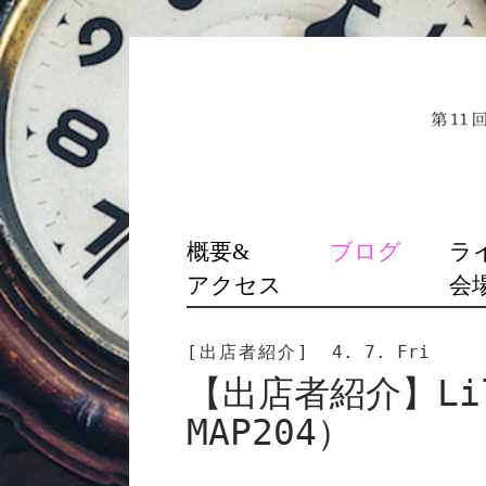
SKIP
概要&
ブログ
ラ
TO
アクセス
会
CONTENT
[出店者紹介]
4. 7. Fri
【出店者紹介】Lil
MAP204）