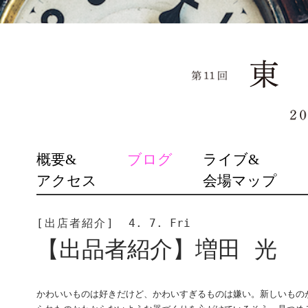
SKIP
概要&
ブログ
ライブ&
TO
アクセス
会場マップ
CONTENT
[出店者紹介]
4. 7. Fri
【出品者紹介】増田 光
かわいいものは好きだけど、かわいすぎるものは嫌い。新しいもの