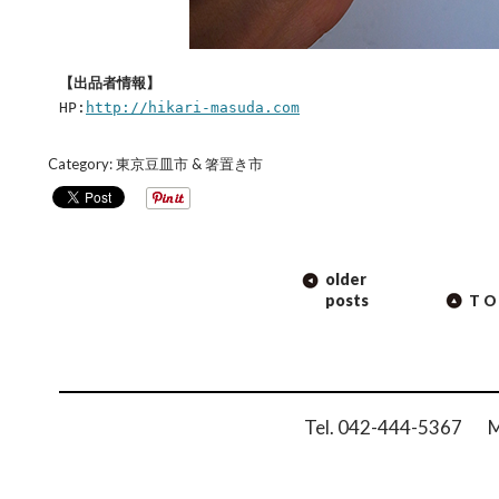
【出品者情報】
HP:
http://hikari-masuda.com
Category:
東京豆皿市 & 箸置き市
POST
older
NAVIGATION
posts
TO
Tel. 042-444-5367 Ma