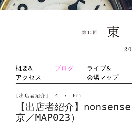
SKIP
概要&
ブログ
ライブ&
TO
アクセス
会場マップ
CONTENT
[出店者紹介]
4. 7. Fri
【出店者紹介】nonsense 
京／MAP023）