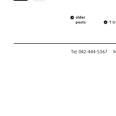
POST
older
NAVIGATION
posts
TO
Tel. 042-444-5367 Ma