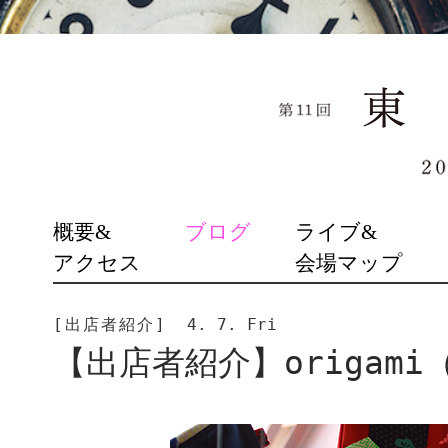
SKIP
概要&
ブログ
ライブ&
TO
アクセス
会場マップ
CONTENT
[出店者紹介]
4. 7. Fri
【出店者紹介】origami