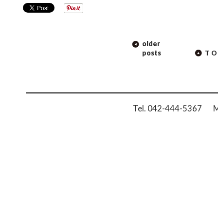
POST
older
NAVIGATION
posts
TO
Tel. 042-444-5367 Ma