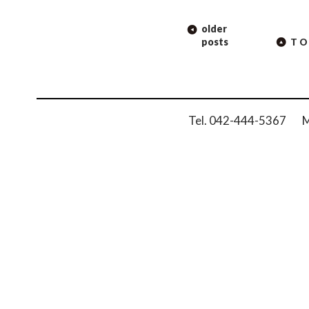
POST
older
NAVIGATION
posts
TO
Tel. 042-444-5367 Ma