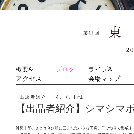
SKIP
概要&
ブログ
ライブ&
TO
アクセス
会場マップ
CONTENT
[出店者紹介]
4. 7. Fri
【出品者紹介】シマシマ
沖縄中部のさとうきび畑に囲まれた小さな工房。手びねりで形成す