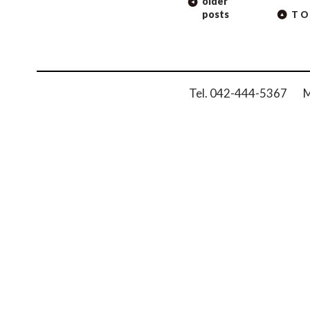
older
NAVIGATION
posts
TO
Tel. 042-444-5367 Ma