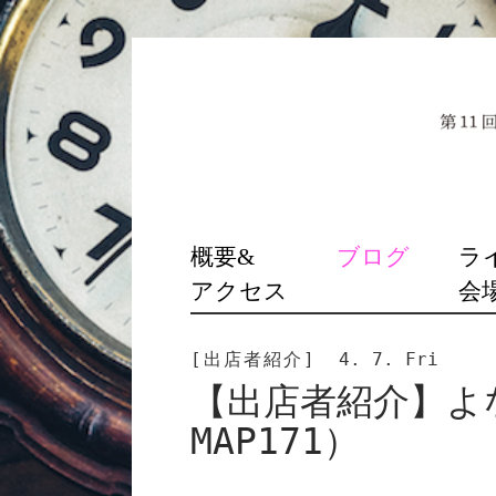
SKIP
概要&
ブログ
ラ
TO
アクセス
会
CONTENT
[出店者紹介]
4. 7. Fri
【出店者紹介】よ
MAP171）