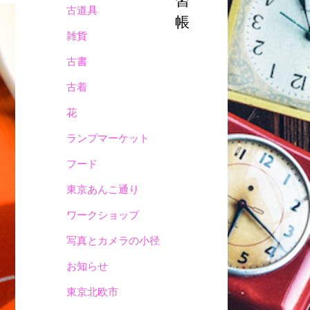
習
古道具
帳
雑貨
古書
古着
花
ランプマーケット
フード
東京あんこ通り
ワークショップ
写真とカメラの小径
お知らせ
東京北欧市