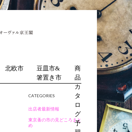
北欧市
豆皿市&
商
箸置き市
品
カ
タ
CATEGORIES
ロ
出店者最新情報
グ
東京蚤の市の見どころまと
予
め