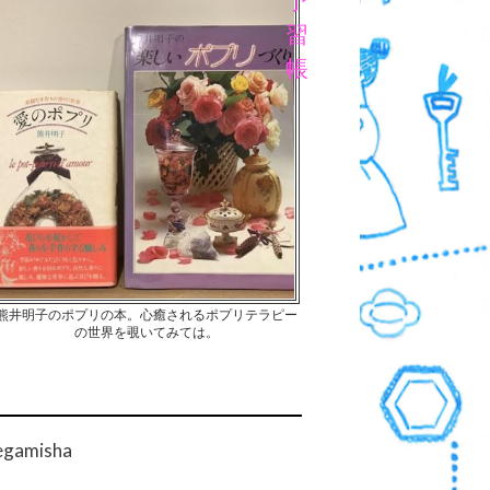
予
習
帳
熊井明子のポプリの本。心癒されるポプリテラピー
の世界を覗いてみては。
egamisha