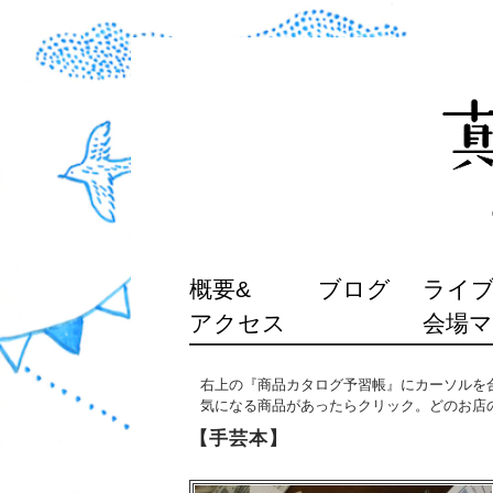
SKIP
概要&
ブログ
ライブ
TO
アクセス
会場
CONTENT
右上の『商品カタログ予習帳』にカーソルを
気になる商品があったらクリック。どのお店
【手芸本】