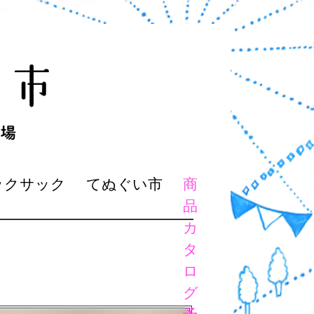
ックサック
てぬぐい市
商
品
カ
タ
ロ
グ