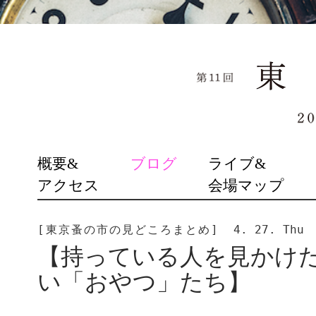
SKIP
概要&
ブログ
ライブ&
TO
アクセス
会場マップ
CONTENT
[東京蚤の市の見どころまとめ]
4. 27. Thu
【持っている人を見かけ
い「おやつ」たち】