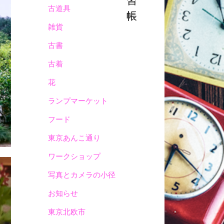
習
古道具
帳
雑貨
古書
古着
花
ランプマーケット
フード
東京あんこ通り
ワークショップ
写真とカメラの小径
お知らせ
東京北欧市