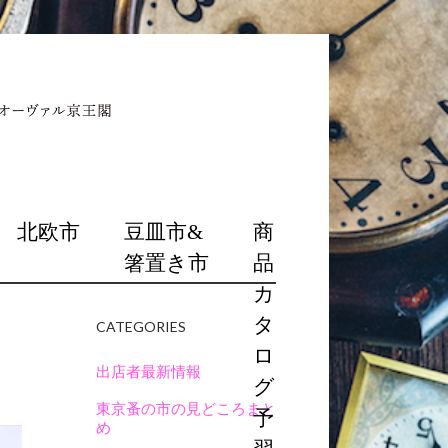
北欧市
豆皿市&
商
箸置き市
品
カ
タ
CATEGORIES
ロ
出店者最新情報
グ
東京蚤の市の見どころまと
予
め