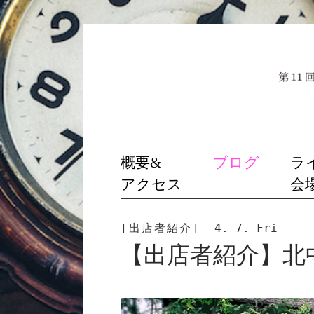
SKIP
概要&
ブログ
ラ
TO
アクセス
会
CONTENT
[出店者紹介]
4. 7. Fri
【出店者紹介】北中