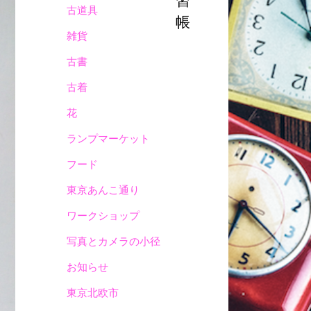
習
古道具
帳
雑貨
古書
古着
花
ランプマーケット
フード
東京あんこ通り
ワークショップ
写真とカメラの小径
お知らせ
東京北欧市