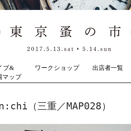
イブ&
ワークショップ
出店者一覧
場マップ
:chi（三重／MAP028）