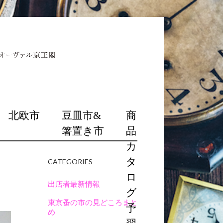
北欧市
豆皿市&
商
箸置き市
品
カ
タ
CATEGORIES
ロ
出店者最新情報
グ
東京蚤の市の見どころまと
予
め