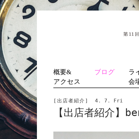
SKIP
概要&
ブログ
ラ
TO
アクセス
会
CONTENT
[出店者紹介]
4. 7. Fri
【出店者紹介】ben