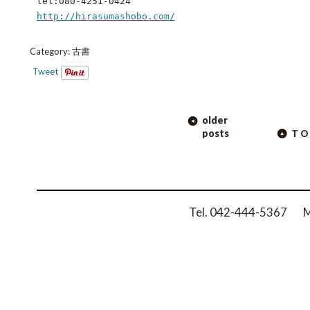
tel:080-4251-0424
http://hirasumashobo.com/
Category:
古書
Tweet
POST
older
NAVIGATION
posts
TO
Tel. 042-444-5367 Ma