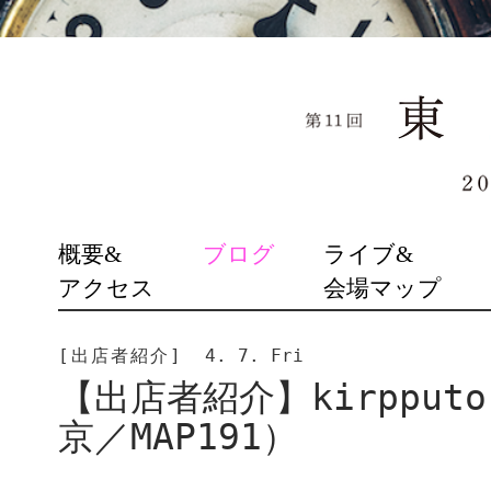
SKIP
概要&
ブログ
ライブ&
TO
アクセス
会場マップ
CONTENT
[出店者紹介]
4. 7. Fri
【出店者紹介】kirpput
京／MAP191）